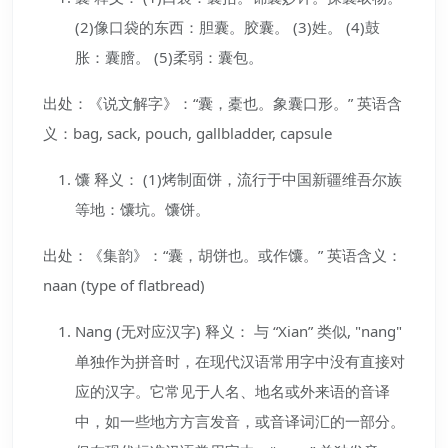
(2)像口袋的东西：胆囊。胶囊。 (3)姓。 (4)鼓
胀：囊膪。 (5)柔弱：囊包。
出处：《说文解字》：“囊，橐也。象囊口形。” 英语含
义：bag, sack, pouch, gallbladder, capsule
馕 释义： (1)烤制面饼，流行于中国新疆维吾尔族
等地：馕坑。馕饼。
出处：《集韵》：“囊，胡饼也。或作馕。” 英语含义：
naan (type of flatbread)
Nang (无对应汉字) 释义： 与 “Xian” 类似, "nang"
单独作为拼音时，在现代汉语常用字中没有直接对
应的汉字。它常见于人名、地名或外来语的音译
中，如一些地方方言发音，或音译词汇的一部分。