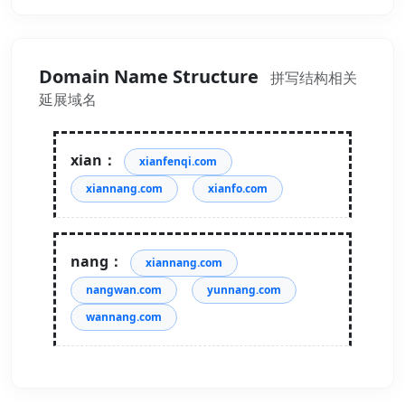
Domain Name Structure
拼写结构相关
延展域名
xian：
xianfenqi.com
xiannang.com
xianfo.com
nang：
xiannang.com
nangwan.com
yunnang.com
wannang.com