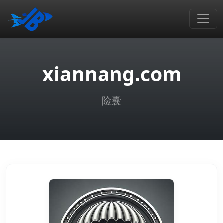
xiannang.com
险囊