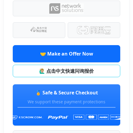
🤝 Make an Offer Now
🙋🏼‍♂️ 点击中文快速问询报价
🏅 Safe & Secure Checkout
We support these payment protections