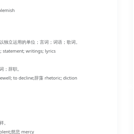
blemish
的可以独立运用的单位；言词；词语；歌词。
atement; writings; lyrics
文词；辞职。
ell; to decline;辞藻 rhetoric; diction
慈祥。
lent;慈悲 mercy