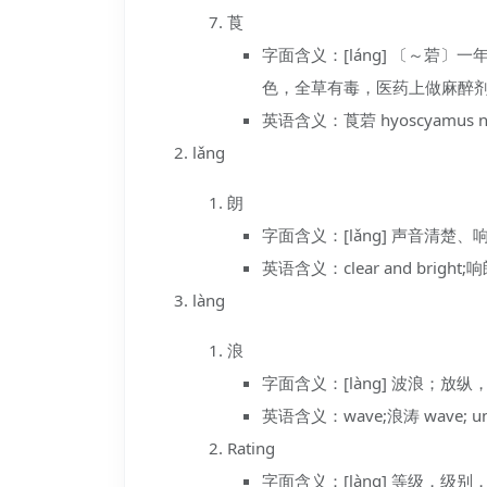
莨
字面含义：[láng] 〔～菪
色，全草有毒，医药上做麻醉
英语含义：莨菪 hyoscyamus nig
lǎng
朗
字面含义：[lǎng] 声音清楚
英语含义：clear and bright;响朗 r
làng
浪
字面含义：[làng] 波浪；放
英语含义：wave;浪涛 wave; unrestr
Rating
字面含义：[làng] 等级，