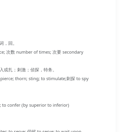
量词，回。
 次数 number of times; 次要 secondary
西穿入或扎；刺激；侦探，特务。
ierce; thorn; sting; to stimulate;刺探 to spy
 confer (by superior to inferior)
r; to serve; 伺候 to serve; to wait upon