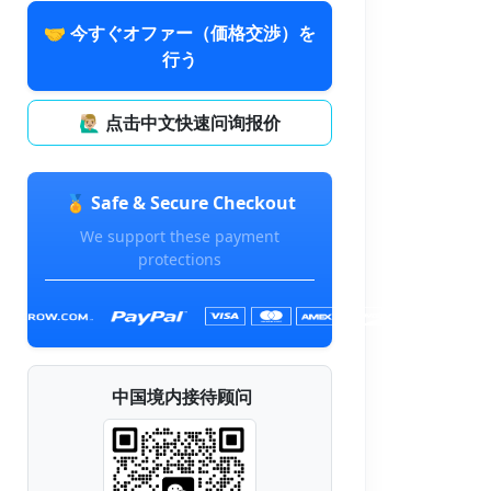
🤝 今すぐオファー（価格交渉）を
行う
🙋🏼‍♂️ 点击中文快速问询报价
🏅 Safe & Secure Checkout
We support these payment
protections
中国境内接待顾问