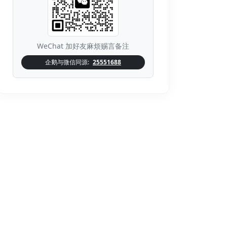
WeChat 加好友麻烦赐言备注
企鹅与微信同源:
25551688