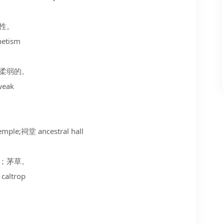
磁性。
etism
；柔弱的。
weak
ple;祠堂 ancestral hall
顶；茅草。
caltrop