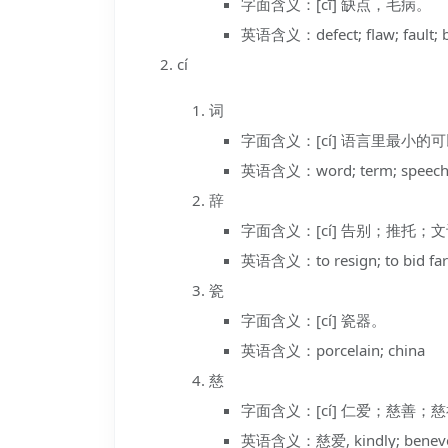
字面含义：[cī] 缺点，毛病。
英语含义：defect; flaw; fault; 
cí
词
字面含义：[cí] 语言里最小
英语含义：word; term; speech; st
辞
字面含义：[cí] 告别；推托；
英语含义：to resign; to bid farew
瓷
字面含义：[cí] 瓷器。
英语含义：porcelain; china
慈
字面含义：[cí] 仁爱；慈善；
英语含义：慈爱, kindly; benevo