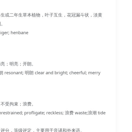
〕一年生或二年生草本植物，叶子互生，花冠漏斗状，淡黄
剂。
er; henbane
、响亮；明亮；开朗。
esonant; 明朗 clear and bright; cheerful; merry
纵，不受拘束；浪费。
ained; profligate; reckless; 浪费 waste;浪潮 tide
级别，评分，等级评定，主要用于音译和外来语。