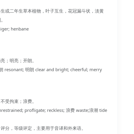
〕一年生或二年生草本植物，叶子互生，花冠漏斗状，淡黄
剂。
er; henbane
、响亮；明亮；开朗。
esonant; 明朗 clear and bright; cheerful; merry
纵，不受拘束；浪费。
ained; profligate; reckless; 浪费 waste;浪潮 tide
级别，评分，等级评定，主要用于音译和外来语。