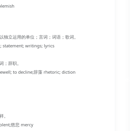
blemish
的可以独立运用的单位；言词；词语；歌词。
atement; writings; lyrics
文词；辞职。
ell; to decline;辞藻 rhetoric; diction
慈祥。
lent;慈悲 mercy