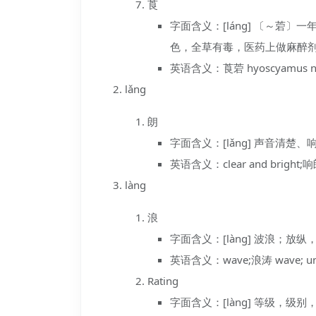
莨
字面含义：[láng] 〔～菪
色，全草有毒，医药上做麻醉
英语含义：莨菪 hyoscyamus nig
lǎng
朗
字面含义：[lǎng] 声音清楚
英语含义：clear and bright;响朗 r
làng
浪
字面含义：[làng] 波浪；放
英语含义：wave;浪涛 wave; unrestr
Rating
字面含义：[làng] 等级，