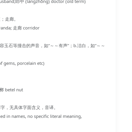
and;郎中 (lángzhōng) doctor (old term)
过道；走廊。
anda; 走廊 corridor
a.形容玉石等撞击的声音，如“～～有声”；b.洁白，如“～～
gems, porcelain etc)
betel nut
人名用字，无具体字面含义，音译。
n names, no specific literal meaning,