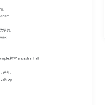
磁性。
etism
；柔弱的。
weak
ple;祠堂 ancestral hall
顶；茅草。
caltrop