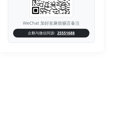
WeChat 加好友麻烦赐言备注
企鹅与微信同源:
25551688