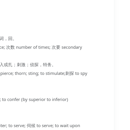
量词，回。
 次数 number of times; 次要 secondary
西穿入或扎；刺激；侦探，特务。
ierce; thorn; sting; to stimulate;刺探 to spy
 confer (by superior to inferior)
r; to serve; 伺候 to serve; to wait upon