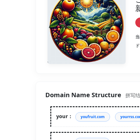
当
ド
Domain Name Structure
拼写
your：
youfruit.com
yourrss.c