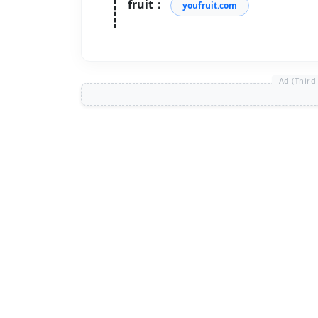
fruit：
youfruit.com