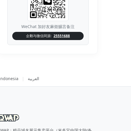
WeChat 加好友麻烦赐言备注
企鹅与微信同源:
25551688
Indonesia
|
العربية
QWAP：精品域名展示售卖平台（米多宝中国大陆(备