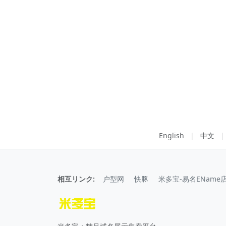
English
|
中文
|
相互リンク:
户型网
快豚
米多宝-易名EName