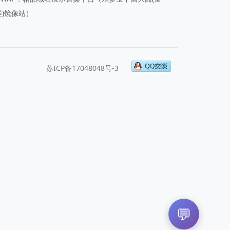
案)镜像站）
苏ICP备17048048号-3
💬