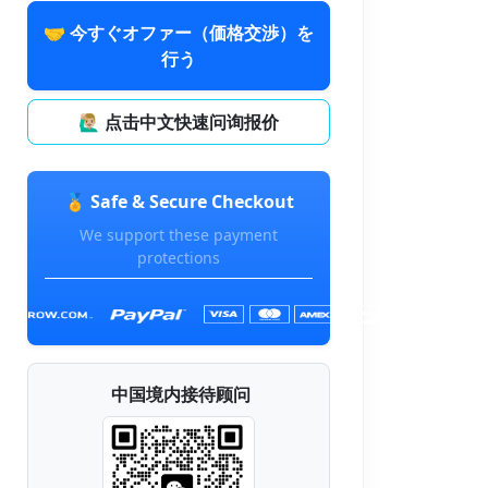
🤝 今すぐオファー（価格交渉）を
行う
🙋🏼‍♂️ 点击中文快速问询报价
🏅 Safe & Secure Checkout
We support these payment
protections
中国境内接待顾问