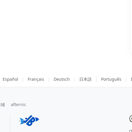
Español
|
Français
|
Deutsch
|
日本語
|
Português
|
店铺
afternic