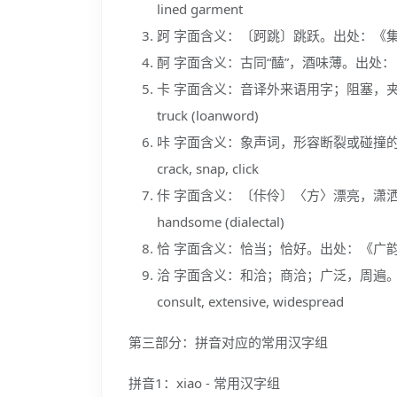
lined garment
跒 字面含义：〔跒跳〕跳跃。出处：《集韻》。
酠 字面含义：古同“醘”，酒味薄。出处：《集韻》
卡 字面含义：音译外来语用字；阻塞，夹住；
truck (loanword)
咔 字面含义：象声词，形容断裂或碰撞的声音。
crack, snap, click
佧 字面含义：〔佧伶〕〈方〉漂亮，潇洒
handsome (dialectal)
恰 字面含义：恰当；恰好。出处：《广韵》。英语含义：
洽 字面含义：和洽；商洽；广泛，周遍。出
consult, extensive, widespread
第三部分：拼音对应的常用汉字组
拼音1：xiao - 常用汉字组