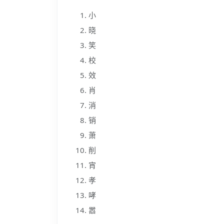
小
晓
笑
校
效
肖
消
销
萧
削
宵
孝
哮
嚣