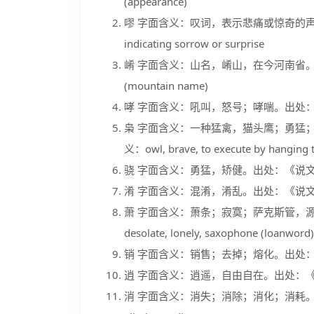
(appearance)
嘐 字面含义：叹词，表示悲痛或惊奇的声音。
indicating sorrow or surprise
崤 字面含义：山名，崤山，在今河南省。出处
(mountain name)
哮 字面含义：吼叫，怒号；哮喘。出处：《说文
枭 字面含义：一种猛禽，猫头鹰；勇猛
义：owl, brave, to execute by hanging 
骁 字面含义：勇猛，矫健。出处：《说文解字》。英
淆 字面含义：混淆，淆乱。出处：《说文解字》。英
萧 字面含义：萧条；寂寞；萨克斯管，源
desolate, lonely, saxophone (loanword)
销 字面含义：销售；去掉；熔化。出处：《说文解
逍 字面含义：逍遥，自由自在。出处：《庄子·逍
消 字面含义：消失；消除；消化；消耗。出