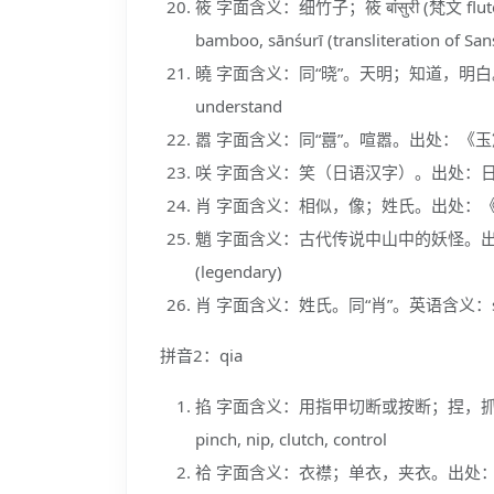
筱 字面含义：细竹子；筱 बांसुरी (梵文
bamboo, sānśurī (transliteration of Sans
曉 字面含义：同“晓”。天明；知道，明白。
understand
嚣 字面含义：同“囂”。喧嚣。出处：《玉篇》。
咲 字面含义：笑（日语汉字）。出处：日语汉字。英语
肖 字面含义：相似，像；姓氏。出处：《说文解字
魈 字面含义：古代传说中山中的妖怪。出处：
(legendary)
肖 字面含义：姓氏。同“肖”。英语含义：surna
拼音2：qia
掐 字面含义：用指甲切断或按断；捏，
pinch, nip, clutch, control
袷 字面含义：衣襟；单衣，夹衣。出处：《说文解字