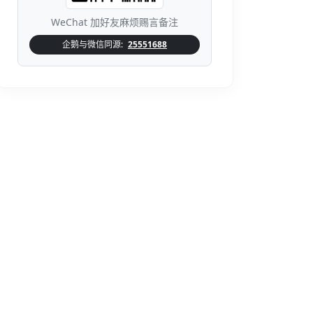
WeChat 加好友麻烦赐言备注
企鹅与微信同源:
25551688