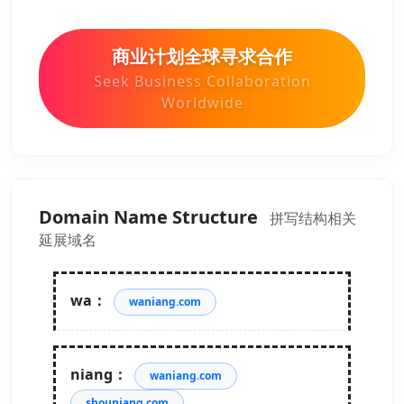
商业计划全球寻求合作
Seek Business Collaboration
Worldwide
Domain Name Structure
拼写结构相关
延展域名
wa：
waniang.com
niang：
waniang.com
shouniang.com