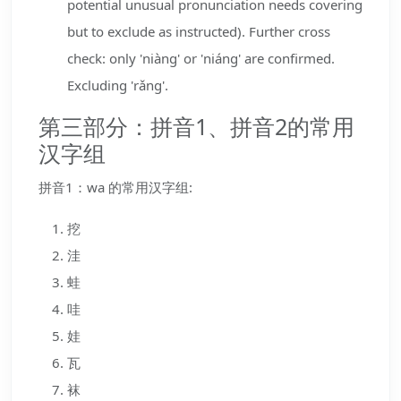
potential unusual pronunciation needs covering
but to exclude as instructed). Further cross
check: only 'niàng' or 'niáng' are confirmed.
Excluding 'rǎng'.
第三部分：拼音1、拼音2的常用
汉字组
拼音1：wa 的常用汉字组:
挖
洼
蛙
哇
娃
瓦
袜