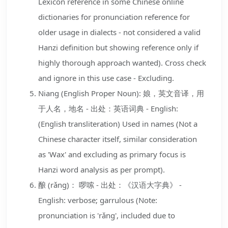
Lexicon reference in some Chinese online
dictionaries for pronunciation reference for
older usage in dialects - not considered a valid
Hanzi definition but showing reference only if
highly thorough approach wanted). Cross check
and ignore in this use case - Excluding.
Niang (English Proper Noun): 娘，英文音译，用
于人名，地名 - 出处：英语词典 - English:
(English transliteration) Used in names (Not a
Chinese character itself, similar consideration
as 'Wax' and excluding as primary focus is
Hanzi word analysis as per prompt).
酿 (rǎng)： 啰嗦 - 出处：《汉语大字典》 -
English: verbose; garrulous (Note:
pronunciation is 'rǎng', included due to