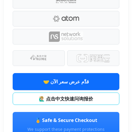
🤝 قدِّم عرض سعر الآن
🙋🏼‍♂️ 点击中文快速问询报价
🏅 Safe & Secure Checkout
We support these payment protections