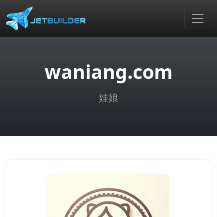
waniang.com
娃娘