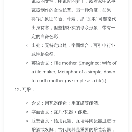
瓦器的女性，即瓦匠的妻子，或者家中从事
瓦器制作的女性长辈。另一种角度，如果
将“瓦” 象征简陋、朴素，那 “瓦娘” 可能指代
出身贫寒，但坚韧朴实的母亲形象，带有一
定的自谦色彩。
出处：无特定出处，字面组合，可引申行业
或性格象征。
英语含义：Tile mother. (Imagined: Wife of
a tile maker; Metaphor of a simple, down-
to-earth mother (as simple as a tile).)
瓦酿：
含义：用瓦器酿造；用瓦罐等酿酒。
字面含义：瓦片/瓦器 + 酿造。
臆想含义：指用瓦罐、瓦坛等陶瓷器皿进行
酿酒或发酵；古代陶器是重要的酿造容器，