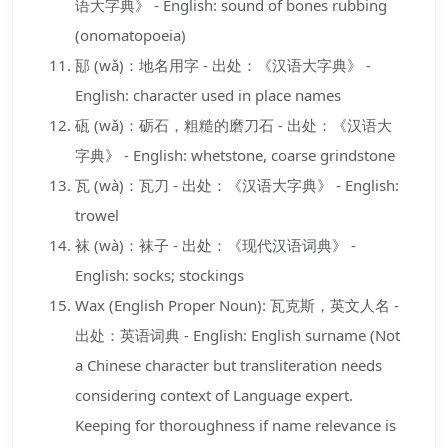
语大字典》 - English: sound of bones rubbing
(onomatopoeia)
邷 (wǎ)：地名用字 - 出处：《汉语大字典》 -
English: character used in place names
砙 (wǎ)：砺石，粗糙的磨刀石 - 出处：《汉语大
字典》 - English: whetstone, coarse grindstone
瓦 (wà)：瓦刀 - 出处：《汉语大字典》 - English:
trowel
袜 (wà)：袜子 - 出处：《现代汉语词典》 -
English: socks; stockings
Wax (English Proper Noun): 瓦克斯，英文人名 -
出处：英语词典 - English: English surname (Not
a Chinese character but transliteration needs
considering context of Language expert.
Keeping for thoroughness if name relevance is