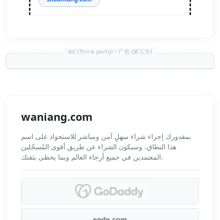
waniang.com
بمقدورك إجراء شراء سهلٍ آمن ومباشر للاستحواذ على اسم
هذا النطاق، وسيكون الشراء عن طريق أقوى المُسجّلين
المعتمدين في جميع أرجاء العالم وبما يحظى بثقتك.