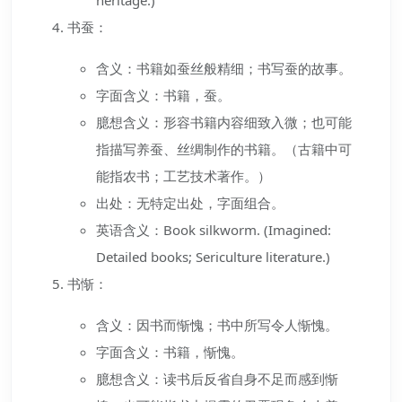
书蚕：
含义：书籍如蚕丝般精细；书写蚕的故事。
字面含义：书籍，蚕。
臆想含义：形容书籍内容细致入微；也可能
指描写养蚕、丝绸制作的书籍。（古籍中可
能指农书；工艺技术著作。）
出处：无特定出处，字面组合。
英语含义：Book silkworm. (Imagined:
Detailed books; Sericulture literature.)
书惭：
含义：因书而惭愧；书中所写令人惭愧。
字面含义：书籍，惭愧。
臆想含义：读书后反省自身不足而感到惭