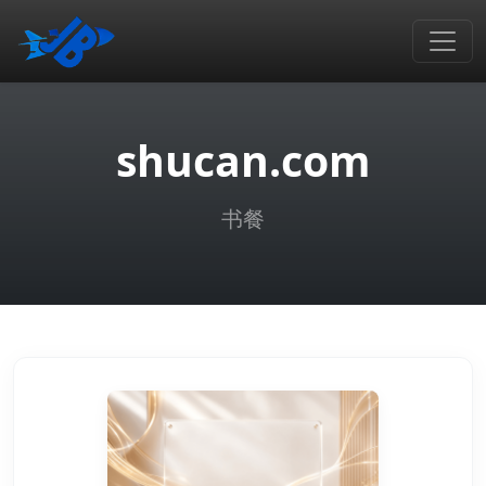
shucan.com
书餐