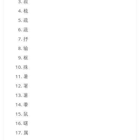
叔
梳
疏
蔬
抒
输
枢
殊
暑
署
薯
黍
鼠
曙
属