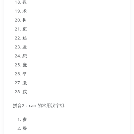
数
术
树
束
述
竖
恕
庶
墅
漱
戍
拼音2：can 的常用汉字组:
参
餐