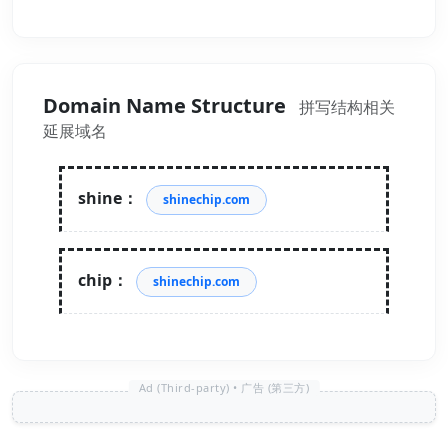
Domain Name Structure
拼写结构相关
延展域名
shine：
shinechip.com
chip：
shinechip.com