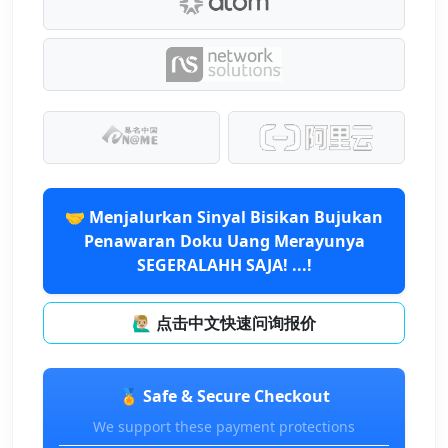
🤝 Menjalurkan Sinyal Bisikan Bujukan
Penawaran Doku Uang Merayunya
SEGERALAHH SAJA! ...!
🙋🏼‍♂️ 点击中文快速问询报价
🏅 Safe & Secure Checkout
We support these payment protections