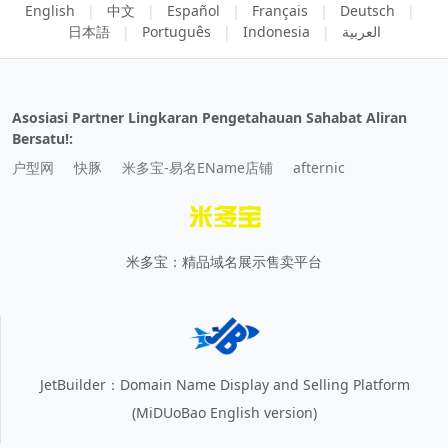
English
|
中文
|
Español
|
Français
|
Deutsch
|
日本語
|
Português
|
Indonesia
|
العربية
Asosiasi Partner Lingkaran Pengetahauan Sahabat Aliran
Bersatu!:
户型网
快豚
米多宝-易名EName店铺
afternic
米多宝：精品域名展示售卖平台
JetBuilder：Domain Name Display and Selling Platform
(MiDUoBao English version)