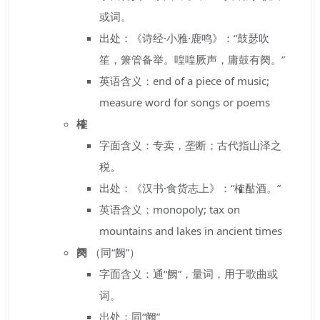
或词。
出处：《诗经·小雅·鹿鸣》：“鼓瑟吹
笙，箫管备举。喤喤厥声，庸鼓有阕。”
英语含义：end of a piece of music;
measure word for songs or poems
榷
字面含义：专卖，垄断；古代指山泽之
税。
出处：《汉书·食货志上》：“榷酤酒。”
英语含义：monopoly; tax on
mountains and lakes in ancient times
阕
（同“阙”）
字面含义：通“阙”，量词，用于歌曲或
词。
出处：同“阙”