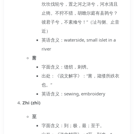
坎坎伐轮兮，置之河之浒兮，河水清且
止猗。不狩不猎，胡瞻尔庭有县鹑兮？
彼君子兮，不素飧兮！”（沚与侧、止音
近）
英语含义：waterside, small islet in a
river
黹
字面含义：缝纫，刺绣。
出处：《说文解字》：“黹，箴缕所紩衣
也。”
英语含义：sewing, embroidery
Zhi (zhì)
至
字面含义：到；极，最；至于。