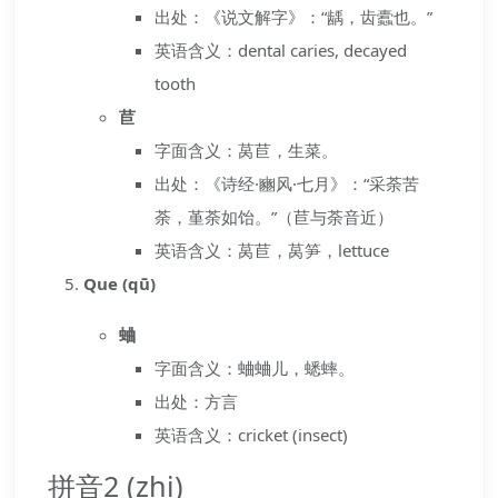
出处：《说文解字》：“龋，齿蠹也。”
英语含义：dental caries, decayed
tooth
苣
字面含义：莴苣，生菜。
出处：《诗经·豳风·七月》：“采荼苦
荼，堇荼如饴。”（苣与荼音近）
英语含义：莴苣，莴笋，lettuce
Que (qū)
蛐
字面含义：蛐蛐儿，蟋蟀。
出处：方言
英语含义：cricket (insect)
拼音2 (zhi)