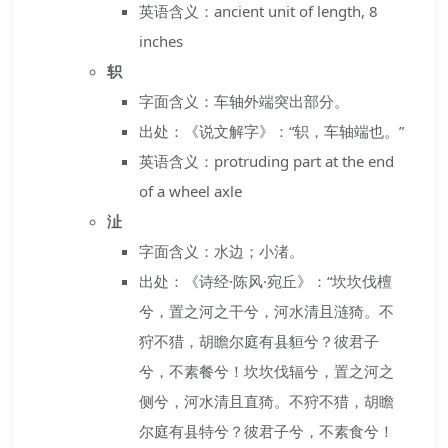
英语含义：ancient unit of length, 8
inches
轵
字面含义：车轴外端突出部分。
出处：《说文解字》：“轵，车轴端也。”
英语含义：protruding part at the end
of a wheel axle
沚
字面含义：水边；小渚。
出处：《诗经·陈风·宛丘》：“坎坎伐檀
兮，置之河之干兮，河水清且涟猗。不
狩不猎，胡瞻尔庭有县貆兮？彼君子
兮，不素餐兮！坎坎伐辐兮，置之河之
侧兮，河水清且直猗。不狩不猎，胡瞻
尔庭有县特兮？彼君子兮，不素食兮！