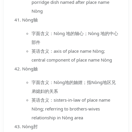
porridge dish named after place name
Nòng
Nòng轴
字面含义：Nòng 地的轴心；Nòng 地的中心
部件
英语含义：axis of place name Nòng;
central component of place name Nòng
Nòng妯
字面含义：Nòng地的妯娌；指Nòng地区兄
弟媳妇的关系
英语含义：sisters-in-law of place name
Nòng; referring to brothers-wives
relationship in Nòng area
Nòng肘