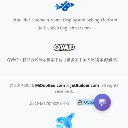
JetBuilder：Domain Name Display and Selling Platform
(MiDUoBao English version)
QWAP：精品域名展示售卖平台（米多宝中国大陆(备案)镜像站）
© 2014-2026
MiDuoBao.com
&
JetBuilder.com
all rights
reserved.
💬
苏ICP备17048048号-3