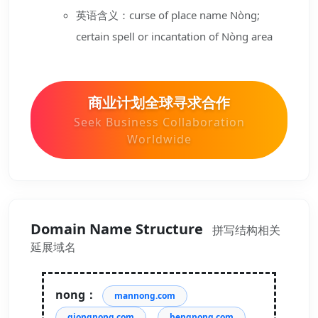
英语含义：curse of place name Nòng;
certain spell or incantation of Nòng area
商业计划全球寻求合作
Seek Business Collaboration
Worldwide
Domain Name Structure
拼写结构相关
延展域名
nong：
mannong.com
qiongnong.com
bengnong.com