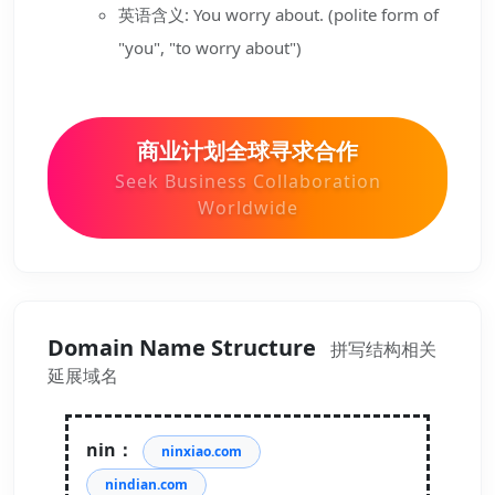
英语含义: You worry about. (polite form of
"you", "to worry about")
商业计划全球寻求合作
Seek Business Collaboration
Worldwide
Domain Name Structure
拼写结构相关
延展域名
nin：
ninxiao.com
nindian.com