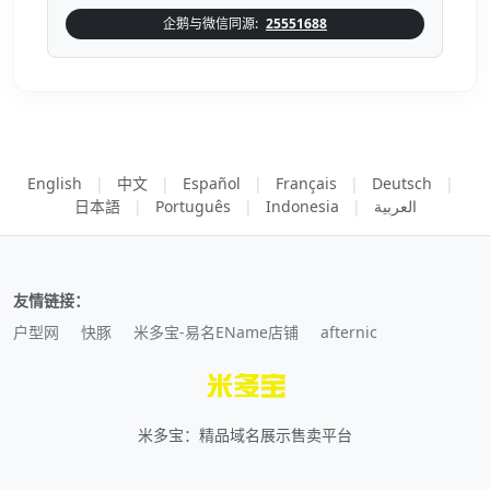
企鹅与微信同源:
25551688
English
|
中文
|
Español
|
Français
|
Deutsch
|
日本語
|
Português
|
Indonesia
|
العربية
友情链接：
户型网
快豚
米多宝-易名EName店铺
afternic
米多宝：精品域名展示售卖平台