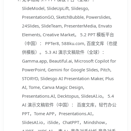
SlideModel, SlideUpLift, Slidesgo,
PresentationGO, SketchBubble, Powerslides,
24Slides, SlideTeam, PresenterMedia, Envato
Elements, Creative Market。 5.2 PPT 模板平台
（中国）： PPTer8, 588ku.com, 百度文库（也提
供模板）。 5.3 AI 演示文稿软件（全球）：
Gamma.app, Beautiful.ai, Microsoft Copilot for
PowerPoint, Gemini for Google Slides, Pitch,
STORYD, Slidesgo AI Presentation Maker, Plus
AI, Tome, Canva Magic Design,
Presentations.AI, Decktopus, SlidesAI.io。 5.4
AI 演示文稿软件（中国）： 百度文库，轻竹办公
PPT，Tome APP，Presentations.AI，
SlidesAI.io，iSlide，ChatPPT，Mindshow，