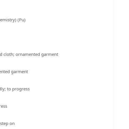
emistry) (Pu)
d cloth; ornamented garment
nted garment
ly; to progress
ress
 step on