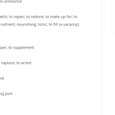
to announce
h; to repair; to restore; to make up for; to
nutrient; nourishing; tonic; to fill (a vacancy);
air; to supplement
capture; to arrest
est
ng port