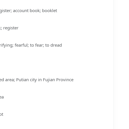
ister; account book; booklet
register
fying; fearful; to fear; to dread
 area; Putian city in Fujian Province
ea
ot