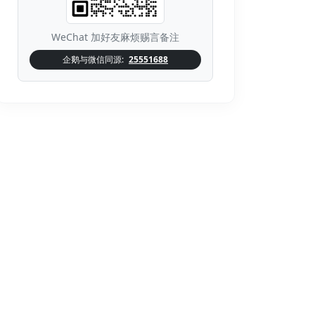
WeChat 加好友麻烦赐言备注
企鹅与微信同源:
25551688