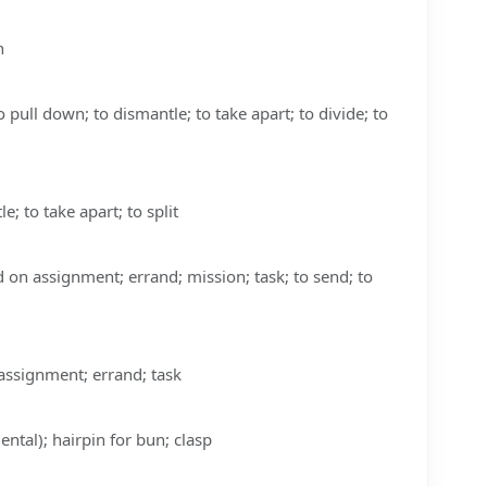
n
pull down; to dismantle; to take apart; to divide; to
to take apart; to split
n assignment; errand; mission; task; to send; to
signment; errand; task
ntal); hairpin for bun; clasp