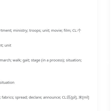
ent; ministry; troops; unit; movie; film; CL:个
; unit
rch; walk; gait; stage (in a process); situation;
ituation
fabrics; spread; declare; announce; CL:匹[pǐ], 米[mǐ]