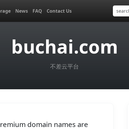
erage
News
FAQ
Contact Us
buchai.com
不差云平台
remium domain names are