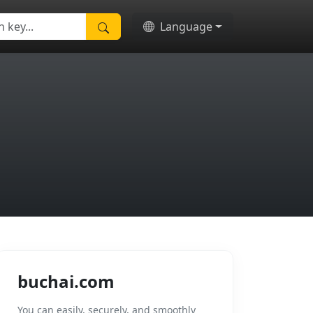
Language
buchai.com
You can easily, securely, and smoothly