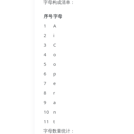
字母构成清单：
序号
字母
1
A
2
i
3
C
4
o
5
o
6
p
7
e
8
r
9
a
10
n
11
t
字母数量统计：