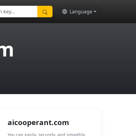
Language
om
aicooperant.com
You can easily, securely, and smoothly