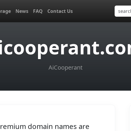
erage
News
FAQ
Contact Us
icooperant.c
AiCooperant
remium domain names are