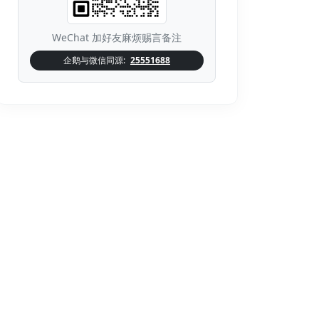
WeChat 加好友麻烦赐言备注
企鹅与微信同源:
25551688